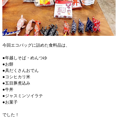
今回エコバッグに詰めた食料品は、
●年越しそば・めんつゆ
●お餅
●具だくさんおでん
●コシヒカリ米
●五目豚煮込み
●牛丼
●ジャスミンソイラテ
●お菓子
でした！