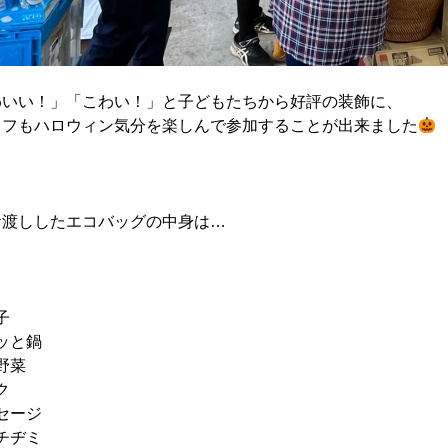
わいい！」「こわい！」と子どもたちから好評の装飾に、
ッフもハロウィン気分を楽しんで参加することが出来ました
お渡ししたエコバッグの中身は…
子
ッと鍋
野菜
ク
セージ
チヂミ